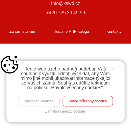
info@xswd.cz
+420 725 39 49 59
Za čím stojíme
Hledáme PHP kolegu
Kontakty
×
Tento web a jeho partneři potřebují Váš
Úvod
souhlas k využití jednotlivých dat, aby Vám
mimo jiné mohli ukazovat informace týkající
se Vašich zájmů. Souhlas udělíte kliknutím
na políčko „Povolit všechny cookies“.
Nastavení cookies
Povolit všechny cookies
Toto je text..
Zamítnout použití cookies